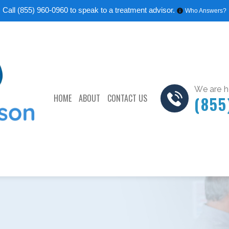
Call
(855) 960-0960
to speak to a treatment advisor.
Who Answers?
We are he
HOME
ABOUT
CONTACT US
(855