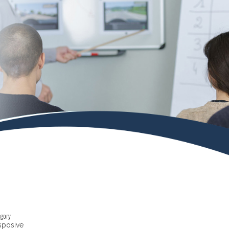
egory
sposive