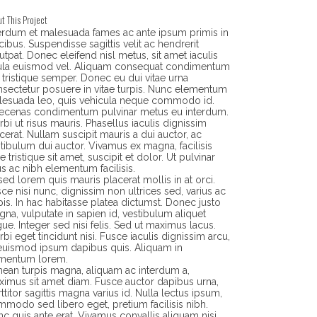
t This Project
erdum et malesuada fames ac ante ipsum primis in
cibus. Suspendisse sagittis velit ac hendrerit
utpat. Donec eleifend nisl metus, sit amet iaculis
gula euismod vel. Aliquam consequat condimentum
 tristique semper. Donec eu dui vitae urna
sectetur posuere in vitae turpis. Nunc elementum
lesuada leo, quis vehicula neque commodo id.
ecenas condimentum pulvinar metus eu interdum.
bi ut risus mauris. Phasellus iaculis dignissim
cerat. Nullam suscipit mauris a dui auctor, ac
tibulum dui auctor. Vivamus ex magna, facilisis
ae tristique sit amet, suscipit et dolor. Ut pulvinar
us ac nibh elementum facilisis.
sed lorem quis mauris placerat mollis in at orci.
ce nisi nunc, dignissim non ultrices sed, varius ac
pis. In hac habitasse platea dictumst. Donec justo
na, vulputate in sapien id, vestibulum aliquet
ue. Integer sed nisi felis. Sed ut maximus lacus.
bi eget tincidunt nisi. Fusce iaculis dignissim arcu,
euismod ipsum dapibus quis. Aliquam in
rmentum lorem.
ean turpis magna, aliquam ac interdum a,
imus sit amet diam. Fusce auctor dapibus urna,
ttitor sagittis magna varius id. Nulla lectus ipsum,
modo sed libero eget, pretium facilisis nibh.
c quis ante erat. Vivamus convallis aliquam nisi,