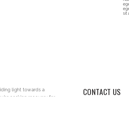
ege
ege
sit
CONTACT US
iding light towards a
ou’re seeking recovery for
elapse, our compassionate
rt and knowledge to
We are here
out today to discover how
(855)
ransformative journey.