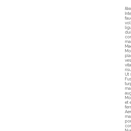
Abou
Int
fau
vol
li
dui
con
ma
Ma
Mor
pla
ves
vit
ris
Ut 
Fus
tur
mag
aug
Mor
et 
fe
Aen
max
por
com
Nun