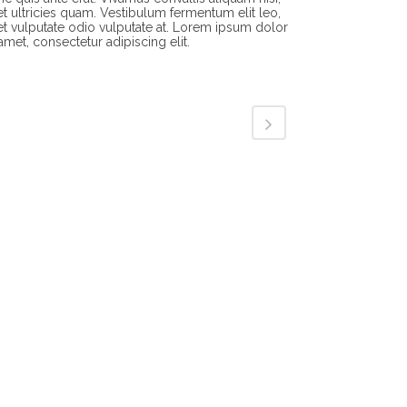
t ultricies quam. Vestibulum fermentum elit leo,
t vulputate odio vulputate at. Lorem ipsum dolor
 amet, consectetur adipiscing elit.
 to help you! Call us
 960-0960