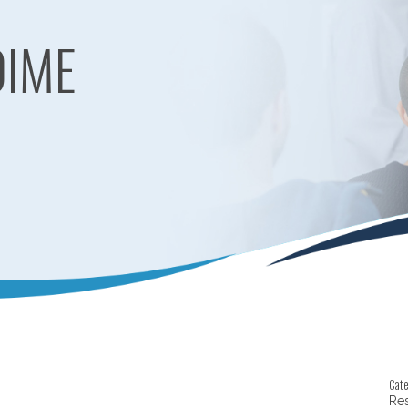
DIME
Cat
Re