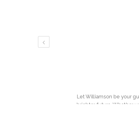
Let Williamson be your gu
brighter future. Whether y
the first time or facing r
program offers the suppo
reclaim your life. Reach 
we can help you on your t