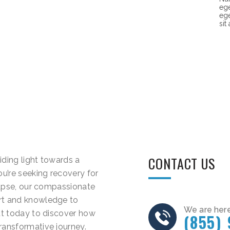
ege
ege
sit
CONTACT US
iding light towards a
ou’re seeking recovery for
elapse, our compassionate
rt and knowledge to
We are here
out today to discover how
(855)
ransformative journey.