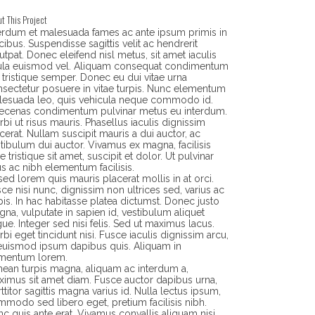
t This Project
erdum et malesuada fames ac ante ipsum primis in
cibus. Suspendisse sagittis velit ac hendrerit
utpat. Donec eleifend nisl metus, sit amet iaculis
gula euismod vel. Aliquam consequat condimentum
 tristique semper. Donec eu dui vitae urna
sectetur posuere in vitae turpis. Nunc elementum
lesuada leo, quis vehicula neque commodo id.
ecenas condimentum pulvinar metus eu interdum.
bi ut risus mauris. Phasellus iaculis dignissim
cerat. Nullam suscipit mauris a dui auctor, ac
tibulum dui auctor. Vivamus ex magna, facilisis
ae tristique sit amet, suscipit et dolor. Ut pulvinar
us ac nibh elementum facilisis.
sed lorem quis mauris placerat mollis in at orci.
ce nisi nunc, dignissim non ultrices sed, varius ac
pis. In hac habitasse platea dictumst. Donec justo
na, vulputate in sapien id, vestibulum aliquet
ue. Integer sed nisi felis. Sed ut maximus lacus.
bi eget tincidunt nisi. Fusce iaculis dignissim arcu,
euismod ipsum dapibus quis. Aliquam in
rmentum lorem.
ean turpis magna, aliquam ac interdum a,
imus sit amet diam. Fusce auctor dapibus urna,
ttitor sagittis magna varius id. Nulla lectus ipsum,
modo sed libero eget, pretium facilisis nibh.
c quis ante erat. Vivamus convallis aliquam nisi,