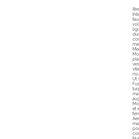
Abou
Int
fau
vol
li
dui
con
ma
Ma
Mor
pla
ves
vit
ris
Ut 
Fus
tur
mag
aug
Mor
et 
fe
Aen
max
por
com
Nun