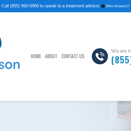
Call
(855) 960-0960
to speak to a treatment advisor.
Who Answers?
We are he
HOME
ABOUT
CONTACT US
(855