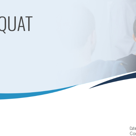
QUAT
Cat
Cor